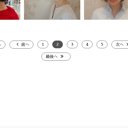
1
2
3
4
5
へ
前へ
次へ
最後へ