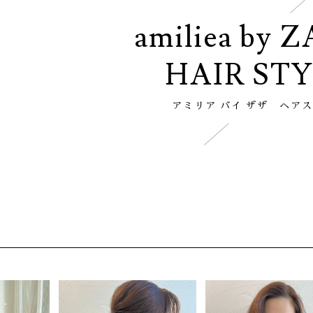
amiliea by 
HAIR ST
アミリア バイ ザザ ヘア
）