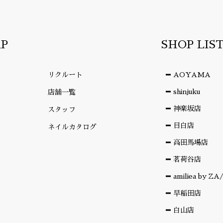
AP
SHOP LIS
リクルート
AOYAMA
shinjuku
店舗一覧
神楽坂店
スタッフ
目白店
ネイルカタログ
高田馬場店
茗荷谷店
amiliea by Z
早稲田店
白山店