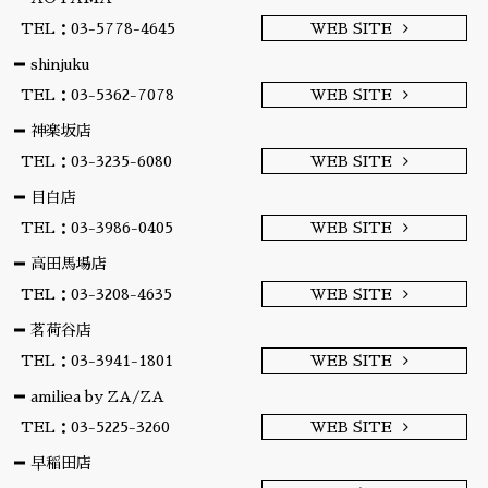
TEL：03-5778-4645
WEB SITE
shinjuku
TEL：03-5362-7078
WEB SITE
神楽坂店
TEL：03-3235-6080
WEB SITE
目白店
TEL：03-3986-0405
WEB SITE
高田馬場店
TEL：03-3208-4635
WEB SITE
茗荷谷店
TEL：03-3941-1801
WEB SITE
amiliea by ZA/ZA
TEL：03-5225-3260
WEB SITE
早稲田店