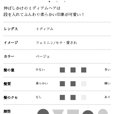
伸ばしかけのミディアムヘアは
段を入れてふんわり柔らかい印象が可愛い！
レングス
ミディアム
イメージ
フェミニン
/モテ・愛され
カラー
ベージュ
少ない
多い
髪の量
柔らかい
硬い
髪質
なし
あり
髪のクセ
顔型