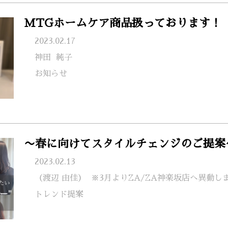
MTGホームケア商品扱っております！
2023.02.17
神田
純子
お知らせ
〜春に向けてスタイルチェンジのご提案
2023.02.13
（渡辺 由佳）
※3月よりZA/ZA神楽坂店へ異動し
トレンド提案