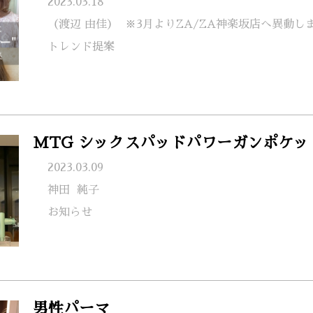
2023.03.18
（渡辺 由佳）
※3月よりZA/ZA神楽坂店へ異動し
トレンド提案
MTG シックスパッドパワーガンポケッ
2023.03.09
神田
純子
お知らせ
男性パーマ