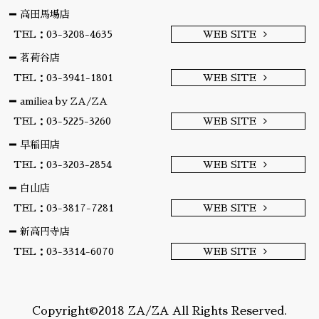
高田馬場店
TEL：03-3208-4635
WEB SITE
茗荷谷店
TEL：03-3941-1801
WEB SITE
amiliea by ZA/ZA
TEL：03-5225-3260
WEB SITE
早稲田店
TEL：03-3203-2854
WEB SITE
白山店
TEL：03-3817-7281
WEB SITE
新高円寺店
TEL：03-3314-6070
WEB SITE
Copyright©2018 ZA/ZA All Rights Reserved.