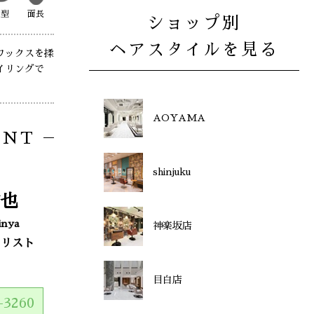
丸型
面長
ショップ別
ヘアスタイルを見る
ワックスを揉
イリングで
AOYAMA
ENT
shinjuku
也
inya
神楽坂店
イリスト
目白店
-3260