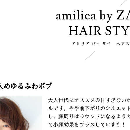
amiliea by 
HAIR ST
アミリア バイ ザザ ヘア
人めゆるふわボブ
大人世代にオススメの甘すぎない
ルです。やや前下がりのシルエッ
し、顔周りはラウンドになるよう
て小顔効果をプラスしています！