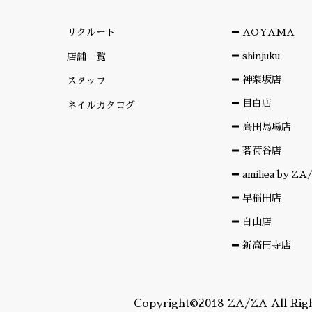
リクルート
AOYAMA
shinjuku
店舗一覧
神楽坂店
スタッフ
目白店
ネイルカタログ
高田馬場店
茗荷谷店
amiliea by Z
早稲田店
白山店
新高円寺店
Copyright©2018 ZA/ZA All Righ