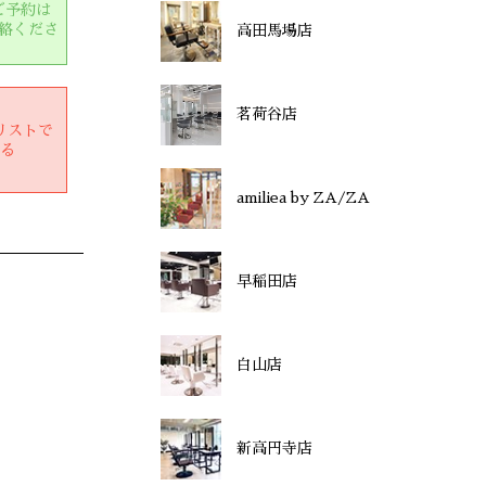
ご予約は
絡くださ
高田馬場店
茗荷谷店
リストで
する
amiliea by ZA/ZA
早稲田店
白山店
新高円寺店