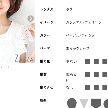
レングス
ボブ
イメージ
カジュアル
/フェミニン
カラー
ベージュ
/アッシュ
パーマ
柔らかウェーブ
髪の量
少ない
髪質
柔らか
い
髪のクセ
なし
顔型