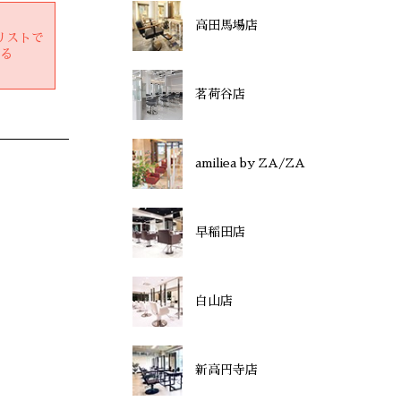
高田馬場店
リストで
する
茗荷谷店
amiliea by ZA/ZA
早稲田店
白山店
新高円寺店