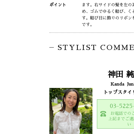
ポイント
ます。右サイドの髪を左の
め、ゴムでゆるく結び、く
す。結び目に飾りのリボン
です。
STYLIST COMM
神田
純
Kanda
Jun
トップスタイ
03-5225
お電話での
上記までご連
い