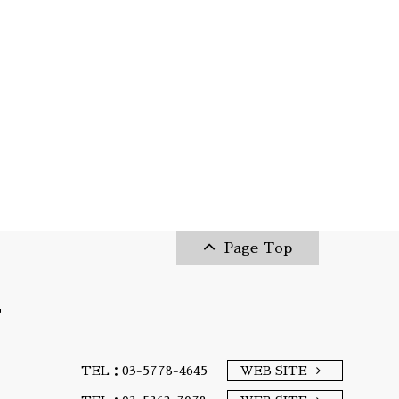
Page Top
T
TEL：03-5778-4645
WEB SITE