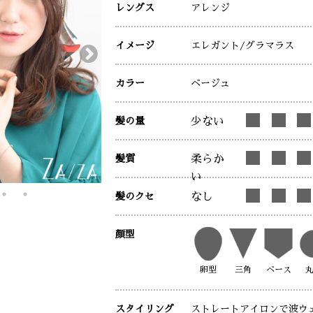
レングス
アレンジ
イメージ
エレガント
/グラマラス
カラー
ベージュ
髪の量
少ない
髪質
柔らか
い
髪のクセ
なし
顔型
卵型
三角
ベース
スタイリング
ストレートアイロンで波ウ