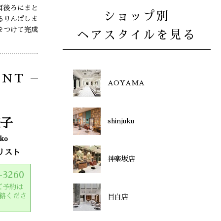
耳後ろにまと
ショップ別
るりんぱしま
をつけて完成
ヘアスタイルを見る
ENT
AOYAMA
子
shinjuku
ko
リスト
神楽坂店
-3260
ご予約は
絡くださ
目白店