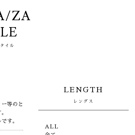
ZA/ZA
YLE
スタイル
LENGTH
レングス
ィー等のと
す。
ルです。
ALL
全て