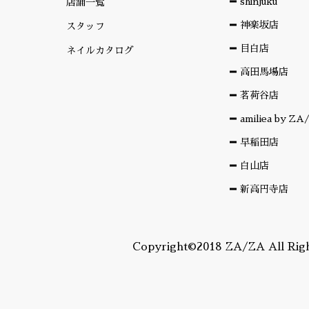
shinjuku
店舗一覧
神楽坂店
スタッフ
目白店
ネイルカタログ
高田馬場店
茗荷谷店
amiliea by Z
早稲田店
白山店
新高円寺店
Copyright©2018 ZA/ZA All Righ