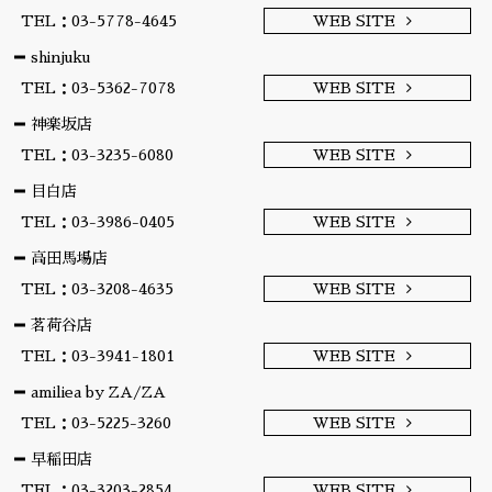
TEL：03-5778-4645
WEB SITE
shinjuku
TEL：03-5362-7078
WEB SITE
神楽坂店
TEL：03-3235-6080
WEB SITE
目白店
TEL：03-3986-0405
WEB SITE
高田馬場店
TEL：03-3208-4635
WEB SITE
茗荷谷店
TEL：03-3941-1801
WEB SITE
amiliea by ZA/ZA
TEL：03-5225-3260
WEB SITE
早稲田店
TEL：03-3203-2854
WEB SITE