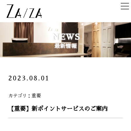
TOP
NEWS
トップ
最新情報
NEWS＆TOPICS
ニュース＆記事
HAIR STYLE
2023.08.01
ヘアスタイル
STAFF
カテゴリ
重要
スタッフ
【重要】新ポイントサービスのご案内
SHOPLIST
店舗一覧