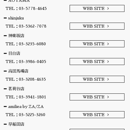
AOYAMA
TEL：03-5778-4645
WEB SITE
shinjuku
TEL：03-5362-7078
WEB SITE
神楽坂店
TEL：03-3235-6080
WEB SITE
目白店
TEL：03-3986-0405
WEB SITE
高田馬場店
TEL：03-3208-4635
WEB SITE
茗荷谷店
TEL：03-3941-1801
WEB SITE
amiliea by ZA/ZA
TEL：03-5225-3260
WEB SITE
早稲田店